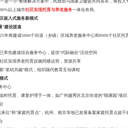
一老一小"整体解决方案中，民政部与国家卫健委共同宣布，将投入
国90%以上城市
社区实现托育与
养老服务
一体化布局。
区嵌入式服务新模式
圈"建设提速
25年将建成5000个街道（乡镇）区域养老服务中心和8000个社区
率先建成综合服务中心，提供"代际融合"活动空间
社区实现养老托育设施同楼运营，资源共享
"老幼共融"模式，组织隔代教育互动课程
模式
务中心
时托育、康复护理于一体，如广州越秀区北京街道的"颐康园"项目
划
床位"和"家庭托育点"，杭州、南京等地已发展备案家庭托育点超千
台